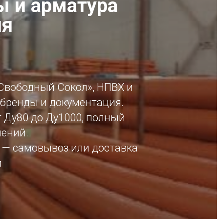
 и арматура
ия
Свободный Сокол», НПВХ и
бренды и документация.
 Ду80 до Ду1000, полный
нений.
8 — самовывоз или доставка
и