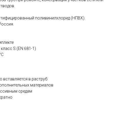
тводов.
стифицированный поливинилхлорид (НПВХ).
Россия.
мплекте
класс S (EN 681-1)
°C
то вставляется в раструб
и дополнительных материалов
рессивным средам
кратно