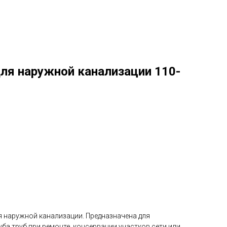
ля наружной канализации 110-
 наружной канализации. Предназначена для
ба труб при ремонте, консервации участков сети или