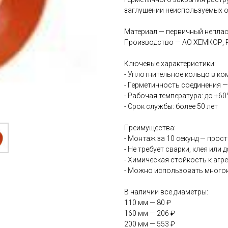
заглушении неиспользуемых о
Материал — первичный непла
Производство — АО ХЕМКОР, 
Ключевые характеристики:
- Уплотнительное кольцо в ко
- Герметичность соединения — 
- Рабочая температура: до +60
- Срок службы: более 50 лет
Преимущества:
- Монтаж за 10 секунд — прос
- Не требует сварки, клея ил
- Химическая стойкость к аг
- Можно использовать много
В наличии все диаметры:
110 мм — 80 ₽
160 мм — 206 ₽
200 мм — 553 ₽