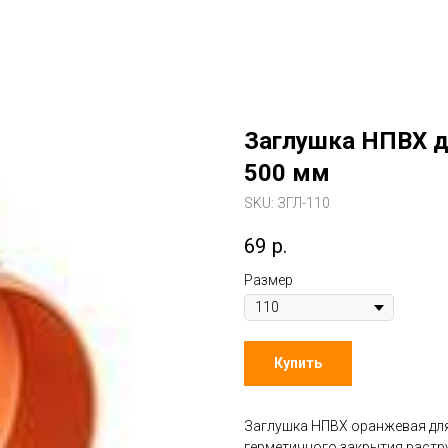
Заглушка НПВХ д
500 мм
SKU:
ЗГЛ-110
69
р.
Размер
Купить
Заглушка НПВХ оранжевая для
герметичного закрытия растру