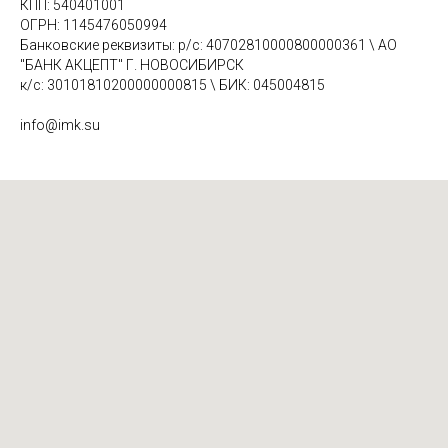
КПП: 540401001
ОГРН: 1145476050994
Банковские реквизиты: р/с: 40702810000800000361 \ АО
"БАНК АКЦЕПТ" Г. НОВОСИБИРСК
к/с: 30101810200000000815 \ БИК: 045004815
info@imk.su