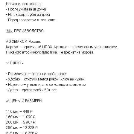
Но чаще всего ставят:
• После унитаза (в доме)
• На выходе трубы из дома
• Перед поворотом в ливневке
🇷🇺 ПРОИЗВОДСТВО
АО ХЕМКОР, Россия.
Корпус — первичный НПВХ. Крышка — с резиновым уплотнителем.
Никакого вторичного пластика. Не треснет на морозе.
✅ ПЛЮСЫ
• Герметично — запах не пробивается
• Удобно — откручивается рукой, ключ не нужен
• Надежно — уплотнительное кольцо в комплекте
• Долго — срок службы 50+ лет
📏 ЦЕНЫ И РАЗМЕРЫ
110 мм — 448 ₽
160 мм — 1 090 ₽
200 мм — 5 907 ₽
250 мм — 13 328 ₽
315 мм — 16 758 ₽