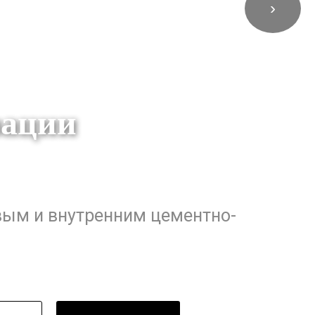
›
зации
вым и внутренним цементно-