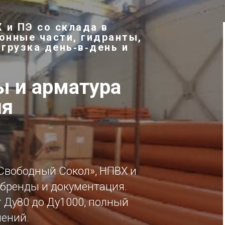
 и ПЭ со склада в
онные части, гидранты,
тгрузка день‑в‑день и
 и арматура
ия
Свободный Сокол», НПВХ и
бренды и документация.
 Ду80 до Ду1000, полный
нений.