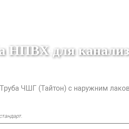
а НПВХ для канали
Труба ЧШГ (Тайтон) с наружним лако
стандарт.