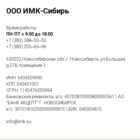
ООО ИМК-Сибирь
Время работы:
ПН-ПТ с 9:00 до 18:00
+7 (383) 388‒50‒50
+7 (383) 255‒60‒96
630032,Новосибирская обл.,г. Новосибирск, ул.Большая,
д.278, помещение 1
ИНН: 5404509995
КПП: 540401001
ОГРН: 1145476050994
Банковские реквизиты: р/с: 40702810000800000361 \ АО
"БАНК АКЦЕПТ" Г. НОВОСИБИРСК
к/с: 30101810200000000815 \ БИК: 045004815
info@imk.su