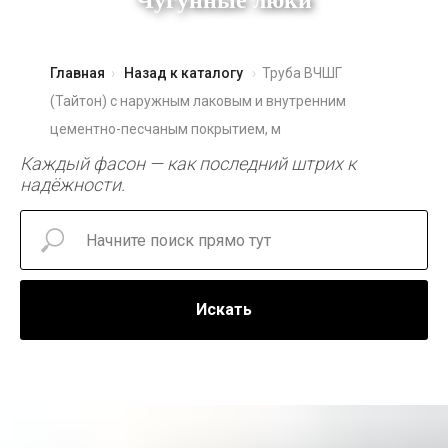
Чугунные люки
Главная
Назад к каталогу
Труба ВЧШГ
(Тайтон) с наружным лаковым и внутренним
цементно-песчаным покрытием, м
Каждый фасон — как последний штрих к
надёжности.
Искать