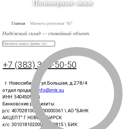
Полимерные люки
Главная
Манжета резиновая "RJ"
Надёжный склад — спокойный объект.
+7 (383) 388-50-50
г. Новосибирск, ул.Большая, д.278/4
отдел продаж:
info@imk.su
ИНН: 5404509995
Банковские реквизиты:
р/с: 40702810000800000361 \ АО "БАНК
АКЦЕПТ" Г. НОВОСИБИРСК
к/с: 30101810200000000815 \ БИК: