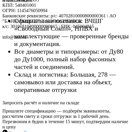
и канализации
КПП: 540401001
ОГРН: 1145476050994
Банковские реквизиты: р/с: 40702810000800000361 \ АО
Официальные поставки: ВЧШГ
"БАНК АКЦЕПТ" Г. НОВОСИБИРСК
к/с: 30101810200000000815 \ БИК: 045004815
«Свободный Сокол», НПВХ и
комплектующие — проверенные бренды
info@imk.su
и документация.
Все диаметры и типоразмеры: от Ду80
до Ду1000, полный набор фасонных
частей и соединений.
Склад и логистика: Большая, 278 —
самовывоз или доставка на объект,
оперативные отгрузки
Запросить расчёт и наличие на складе
Пришлите спецификацию — подберём эквиваленты,
рассчитем смету и сроки отгрузки за 1 рабочий день.
Перезвоним в будни в течение 15 минут, подтвердим наличие
и цену