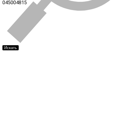
045004815
Искать