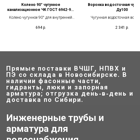
Колено 90° чугунное
Воронка водосточная чугун
канализационное ЧК ГОСТ 6942-98,
Ду100
Ду 50-150 мм
Колено чугунное 90° для внутренней
Чугунная водосточная ворон
канализации ЧК по ГОСТ 6942-98.
Ду100 для плоских кров
694
р.
2 341
р.
Диаметры Ду 50, 100, 150 мм. Для
предназначена для при
поворота трубопровода под прямым
атмосферных осадков и их о
углом.
систему внутреннего водос
комплектуется прижимным к
решёткой-фильтром.
Прямые поставки ВЧШГ, НПВХ и
ПЭ со склада в Новосибирске. В
наличии фасонные части,
гидранты, люки и запорная
арматура; отгрузка день‑в‑день и
доставка по Сибири.
Инженерные трубы и
арматура для
водоснабжения