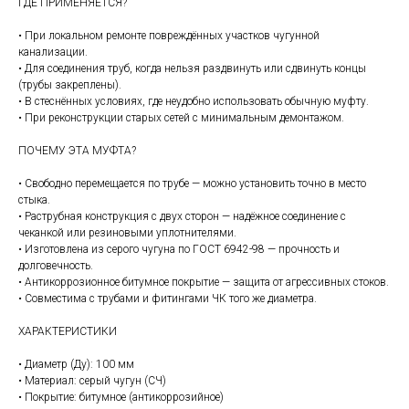
ГДЕ ПРИМЕНЯЕТСЯ?
• При локальном ремонте повреждённых участков чугунной
канализации.
• Для соединения труб, когда нельзя раздвинуть или сдвинуть концы
(трубы закреплены).
• В стеснённых условиях, где неудобно использовать обычную муфту.
• При реконструкции старых сетей с минимальным демонтажом.
ПОЧЕМУ ЭТА МУФТА?
• Свободно перемещается по трубе — можно установить точно в место
стыка.
• Раструбная конструкция с двух сторон — надёжное соединение с
чеканкой или резиновыми уплотнителями.
• Изготовлена из серого чугуна по ГОСТ 6942-98 — прочность и
долговечность.
• Антикоррозионное битумное покрытие — защита от агрессивных стоков.
• Совместима с трубами и фитингами ЧК того же диаметра.
ХАРАКТЕРИСТИКИ
• Диаметр (Ду): 100 мм
• Материал: серый чугун (СЧ)
• Покрытие: битумное (антикоррозийное)