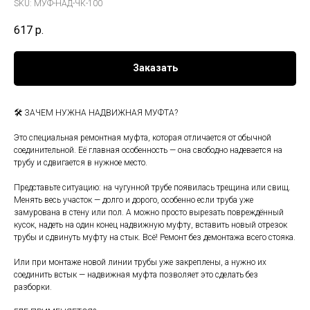
SKU:
МУФ-НАД-ЧК-100
617
р.
Заказать
🛠️ ЗАЧЕМ НУЖНА НАДВИЖНАЯ МУФТА?
Это специальная ремонтная муфта, которая отличается от обычной
соединительной. Её главная особенность — она свободно надевается на
трубу и сдвигается в нужное место.
Представьте ситуацию: на чугунной трубе появилась трещина или свищ.
Менять весь участок — долго и дорого, особенно если труба уже
замурована в стену или пол. А можно просто вырезать повреждённый
кусок, надеть на один конец надвижную муфту, вставить новый отрезок
трубы и сдвинуть муфту на стык. Всё! Ремонт без демонтажа всего стояка.
Или при монтаже новой линии трубы уже закреплены, а нужно их
соединить встык — надвижная муфта позволяет это сделать без
разборки.