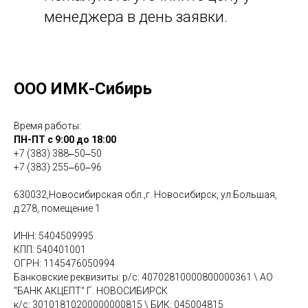
менеджера в день заявки.
ООО ИМК-Сибирь
Время работы:
ПН-ПТ с 9:00 до 18:00
+7 (383) 388‒50‒50
+7 (383) 255‒60‒96
630032,Новосибирская обл.,г. Новосибирск, ул.Большая,
д.278, помещение 1
ИНН: 5404509995
КПП: 540401001
ОГРН: 1145476050994
Банковские реквизиты: р/с: 40702810000800000361 \ АО
"БАНК АКЦЕПТ" Г. НОВОСИБИРСК
к/с: 30101810200000000815 \ БИК: 045004815