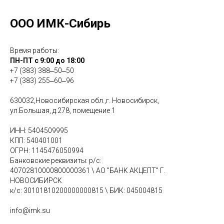
ООО ИМК-Сибирь
Время работы:
ПН-ПТ с 9:00 до 18:00
+7 (383) 388‒50‒50
+7 (383) 255‒60‒96
630032,Новосибирская обл.,г. Новосибирск,
ул.Большая, д.278, помещение 1
ИНН: 5404509995
КПП: 540401001
ОГРН: 1145476050994
Банковские реквизиты: р/с:
40702810000800000361 \ АО "БАНК АКЦЕПТ" Г.
НОВОСИБИРСК
к/с: 30101810200000000815 \ БИК: 045004815
info@imk.su