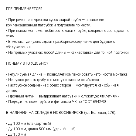
ГДЕ ПРИМЕНЯЕТСЯ?
• При ремонте: вырезали кусок старой трубы — вставляете
компенсационный патрубок и подгоняете по месту.
• При новом монтаже: чтобы состыковать трубы, которые не совпадают по
осям.
• В местах, где нужно сделать разборное соединение для будущего
обслуживания.
• На прямых участках любой длины — как «вставка» для точной подгонки.
ПОЧЕМУ ЭТО УДОБНО?
• Регулируемая длина — позволяет компенсировать неточности монтажа.
• Не нужно резать трубу «по месту» с риском ошибиться.
• Раструбное соединение с обеих сторон — монтируется как обычная
деталь.
• Прочный чугун — выдерживает нагрузки и служит десятилетиями.
• Подходит ко всем трубам и фитингам ЧК по ГОСТ 6942-98.
В НАЛИЧИИ НА СКЛАДЕ В НОВОСИБИРСКЕ (ул. Большая, 278):
• Ду 100 мм (стандартный)
• Ду 100 мм, длина 500 мм (удлинённый)
• Ду 150 мм