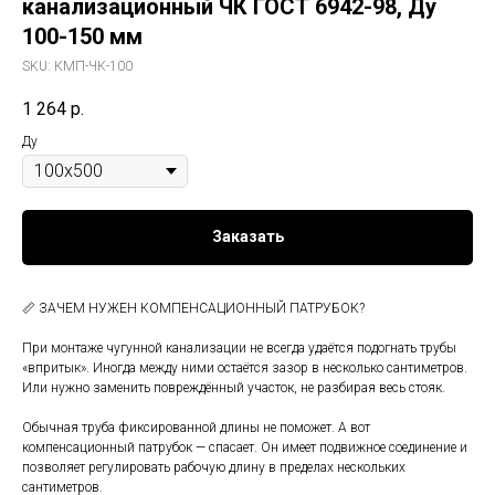
канализационный ЧК ГОСТ 6942-98, Ду
100-150 мм
SKU:
КМП-ЧК-100
1 264
р.
Ду
Заказать
📏 ЗАЧЕМ НУЖЕН КОМПЕНСАЦИОННЫЙ ПАТРУБОК?
При монтаже чугунной канализации не всегда удаётся подогнать трубы
«впритык». Иногда между ними остаётся зазор в несколько сантиметров.
Или нужно заменить повреждённый участок, не разбирая весь стояк.
Обычная труба фиксированной длины не поможет. А вот
компенсационный патрубок — спасает. Он имеет подвижное соединение и
позволяет регулировать рабочую длину в пределах нескольких
сантиметров.