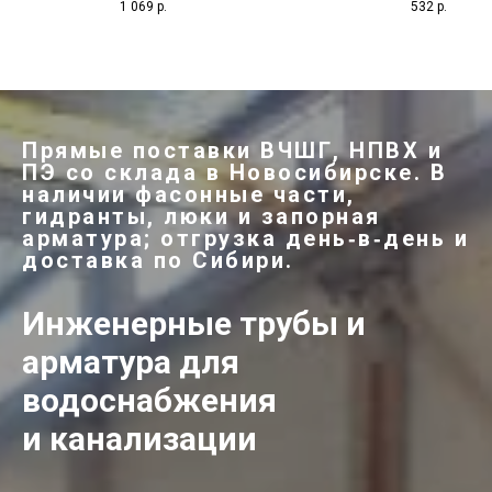
1 069
р.
532
р.
6942-98. Типоразмеры: 50х50, 100х50,
Диаметры Ду 50, 100, 150 
100х100, 100х150 мм. Для
плавного изменения напра
крестообразного соединения и
трубопровода. Склад в Новос
разветвления труб.
Прямые поставки ВЧШГ, НПВХ и
ПЭ со склада в Новосибирске. В
наличии фасонные части,
гидранты, люки и запорная
арматура; отгрузка день‑в‑день и
доставка по Сибири.
Инженерные трубы и
арматура для
водоснабжения
и канализации