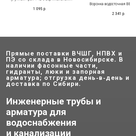
от осадков
Воронка водосточная ВВ-1 
выпуском для приёма и отвода
1 095
р.
чугунное изделие для эффе
сточных вод с пола в канализационную
2 341
р.
отвода дождевых и талых 
сеть, подходит для душевых,
мостовых конструкций, путеп
прачечных, подвалов, моек и других
виадуков. Соответствие ГОСТ
влажных помещений.
высокая прочность, долгов
более 50 лет.
Прямые поставки ВЧШГ, НПВХ и
ПЭ со склада в Новосибирске. В
наличии фасонные части,
гидранты, люки и запорная
арматура; отгрузка день‑в‑день и
доставка по Сибири.
Инженерные трубы и
арматура для
водоснабжения
и канализации