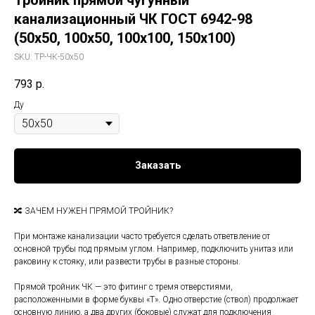
Тройник прямой чугунный
канализационный ЧК ГОСТ 6942-98
(50х50, 100х50, 100х100, 150х100)
SKU:
ТР-ЧК-50х50
793
р.
Ду
Заказать
🔀 ЗАЧЕМ НУЖЕН ПРЯМОЙ ТРОЙНИК?
При монтаже канализации часто требуется сделать ответвление от
основной трубы под прямым углом. Например, подключить унитаз или
раковину к стояку, или развести трубы в разные стороны.
Прямой тройник ЧК — это фитинг с тремя отверстиями,
расположенными в форме буквы «Т». Одно отверстие (ствол) продолжает
основную линию, а два других (боковые) служат для подключения