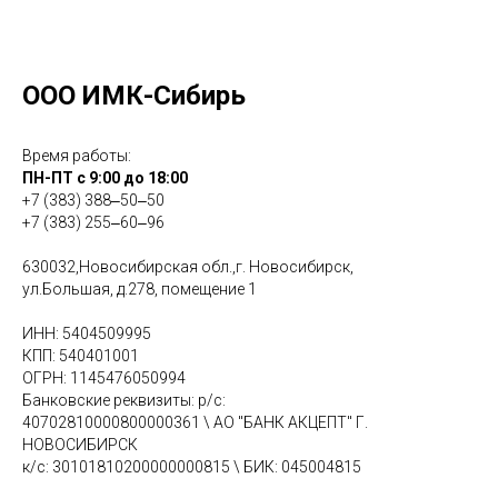
ООО ИМК-Сибирь
Время работы:
ПН-ПТ с 9:00 до 18:00
+7 (383) 388‒50‒50
+7 (383) 255‒60‒96
630032,Новосибирская обл.,г. Новосибирск,
ул.Большая, д.278, помещение 1
ИНН: 5404509995
КПП: 540401001
ОГРН: 1145476050994
Банковские реквизиты: р/с:
40702810000800000361 \ АО "БАНК АКЦЕПТ" Г.
НОВОСИБИРСК
к/с: 30101810200000000815 \ БИК: 045004815