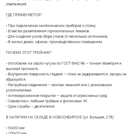
ответвлений.
ГДЕ ПРИМЕНЯЕТСЯ?
• При подключении сантехнических приборов к стояку.
• В местах разветвления горизонтальных лежаков.
• Для создания узлов сбора стоков от нескольких источников.
• В жилых домах, офисах, производственных помещениях.
ПОЧЕМУ ЭТОТ ТРОЙНИК?
• Изготовлен из серого чугуна по ГОСТ 6942-98 — точная геометрия и
высокая прочность.
• Внутренняя поверхность гладкая — стоки не задерживаются, засоры не
образуются.
• Раструбные соединения — монтаж чеканкой или с резиновыми
уплотнителями.
• Антикоррозионное покрытие — защита от агрессивных сред.
• Совместим с любыми трубами и фитингами ЧК.
• Срок службы — десятилетия.
В НАЛИЧИИ НА СКЛАДЕ В НОВОСИБИРСКЕ (ул. Большая, 278):
• 50х50 мм
• 100х50 мм