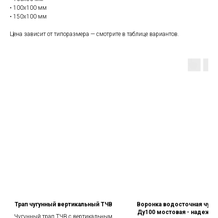
• 100х100 мм
• 150х100 мм
Цена зависит от типоразмера — смотрите в таблице вариантов.
Трап чугунный вертикальный ТЧВ
Воронка водосточная чугун
Ду100 мостовая - надежна
Чугунный трап ТЧВ с вертикальным