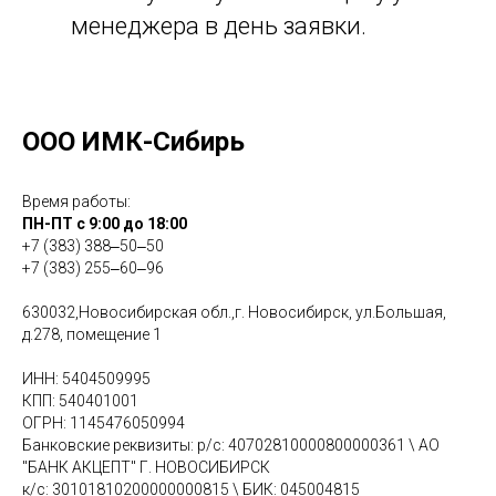
менеджера в день заявки.
ООО ИМК-Сибирь
Время работы:
ПН-ПТ с 9:00 до 18:00
+7 (383) 388‒50‒50
+7 (383) 255‒60‒96
630032,Новосибирская обл.,г. Новосибирск, ул.Большая,
д.278, помещение 1
ИНН: 5404509995
КПП: 540401001
ОГРН: 1145476050994
Банковские реквизиты: р/с: 40702810000800000361 \ АО
"БАНК АКЦЕПТ" Г. НОВОСИБИРСК
к/с: 30101810200000000815 \ БИК: 045004815