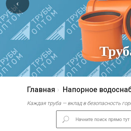
‹
Труб
Главная
Напорное водосна
Каждая труба — вклад в безопасность гор