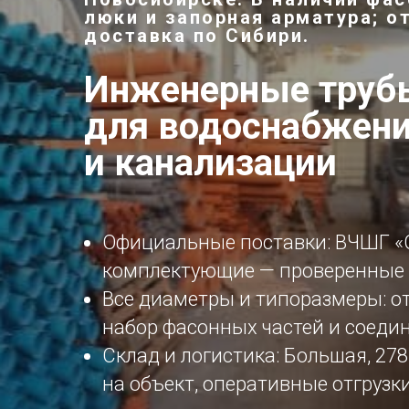
люки и запорная арматура; о
доставка по Сибири.
Инженерные трубы
для водоснабжен
и канализации
Официальные поставки: ВЧШГ «
комплектующие — проверенные 
Все диаметры и типоразмеры: от
набор фасонных частей и соеди
Склад и логистика: Большая, 27
на объект, оперативные отгрузк