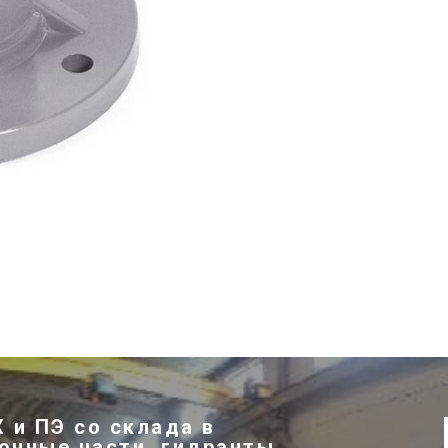
 и ПЭ со склада в
онные части, гидранты,