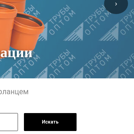
›
зации
 фланцем
Искать