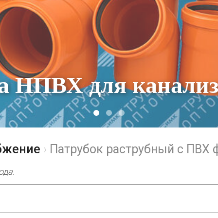
а НПВХ для канали
бжение
Патрубок раструбный с ПВХ
ода.