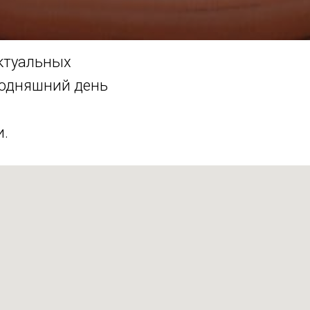
актуальных
годняшний день
и.