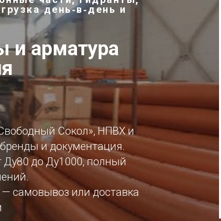
тгрузка день‑в‑день и
 и арматура
ия
Свободный Сокол», НПВХ и
бренды и документация.
 Ду80 до Ду1000, полный
нений.
8 — самовывоз или доставка
и