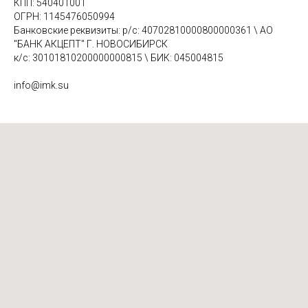
КПП: 540401001
ОГРН: 1145476050994
Банковские реквизиты: р/с: 40702810000800000361 \ АО
"БАНК АКЦЕПТ" Г. НОВОСИБИРСК
к/с: 30101810200000000815 \ БИК: 045004815
info@imk.su