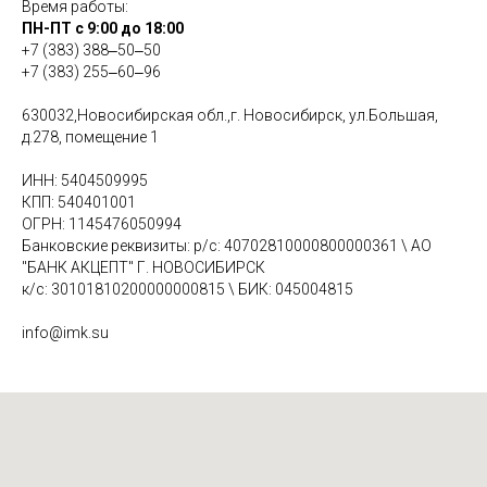
Время работы:
ПН-ПТ с 9:00 до 18:00
+7 (383) 388‒50‒50
+7 (383) 255‒60‒96
630032,Новосибирская обл.,г. Новосибирск, ул.Большая,
д.278, помещение 1
ИНН: 5404509995
КПП: 540401001
ОГРН: 1145476050994
Банковские реквизиты: р/с: 40702810000800000361 \ АО
"БАНК АКЦЕПТ" Г. НОВОСИБИРСК
к/с: 30101810200000000815 \ БИК: 045004815
info@imk.su